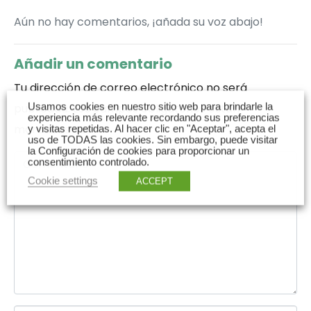
Aún no hay comentarios, ¡añada su voz abajo!
Añadir un comentario
Tu dirección de correo electrónico no será
publicada.
Los campos obligatorios están
Usamos cookies en nuestro sitio web para brindarle la
experiencia más relevante recordando sus preferencias
marcados con
*
y visitas repetidas. Al hacer clic en "Aceptar", acepta el
uso de TODAS las cookies. Sin embargo, puede visitar
la Configuración de cookies para proporcionar un
C
consentimiento controlado.
o
Cookie settings
ACCEPT
m
e
n
t
a
r