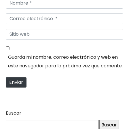
N
i
o
o
C
m
*
o
b
S
r
r
i
r
e
t
e
*
Guarda mi nombre, correo electrónico y web en
i
o
este navegador para la próxima vez que comente.
o
e
w
l
Enviar
e
e
b
c
t
r
Buscar
ó
Buscar