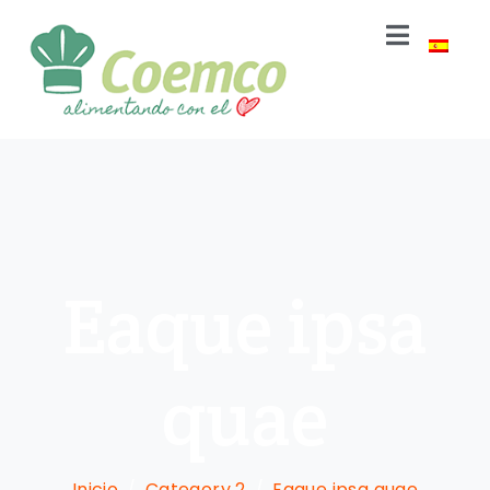
Eaque ipsa
quae
Inicio
Category 2
Eaque ipsa quae