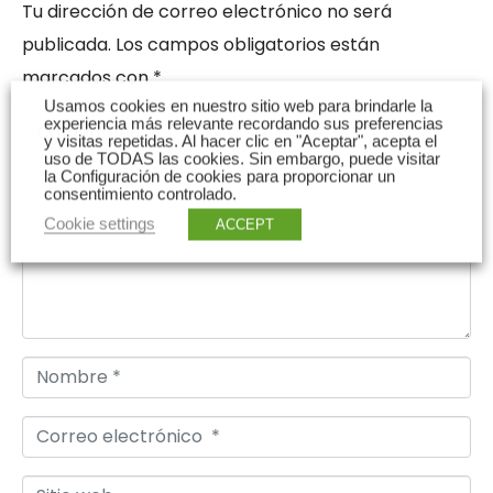
Tu dirección de correo electrónico no será
publicada.
Los campos obligatorios están
marcados con
*
Usamos cookies en nuestro sitio web para brindarle la
experiencia más relevante recordando sus preferencias
C
y visitas repetidas. Al hacer clic en "Aceptar", acepta el
o
uso de TODAS las cookies. Sin embargo, puede visitar
la Configuración de cookies para proporcionar un
m
consentimiento controlado.
e
Cookie settings
ACCEPT
n
t
a
r
N
i
o
o
C
m
*
o
b
S