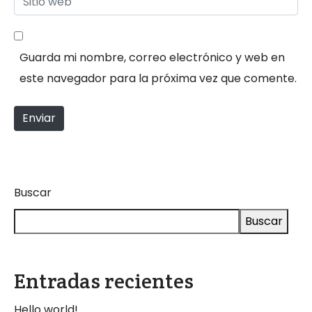
r
r
i
r
e
t
e
*
Guarda mi nombre, correo electrónico y web en
i
o
este navegador para la próxima vez que comente.
o
e
w
l
Enviar
e
e
b
c
t
r
Buscar
ó
Buscar
n
i
c
Entradas recientes
o
Hello world!