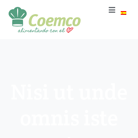
Nisi ut unde
omnis iste