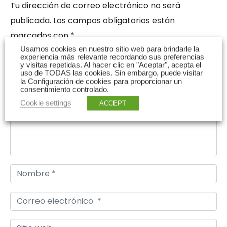
Tu dirección de correo electrónico no será
publicada.
Los campos obligatorios están
marcados con
*
Usamos cookies en nuestro sitio web para brindarle la
experiencia más relevante recordando sus preferencias
C
y visitas repetidas. Al hacer clic en "Aceptar", acepta el
o
uso de TODAS las cookies. Sin embargo, puede visitar
la Configuración de cookies para proporcionar un
m
consentimiento controlado.
e
Cookie settings
ACCEPT
n
t
a
r
N
i
o
o
C
m
*
o
b
S