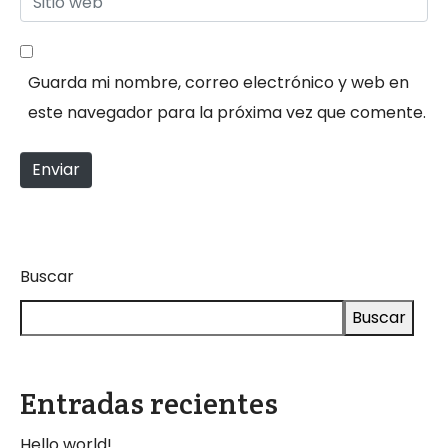
r
r
i
r
e
t
e
*
Guarda mi nombre, correo electrónico y web en
i
o
este navegador para la próxima vez que comente.
o
e
w
l
Enviar
e
e
b
c
t
r
Buscar
ó
Buscar
n
i
c
Entradas recientes
o
Hello world!