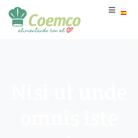
Nisi ut unde
omnis iste